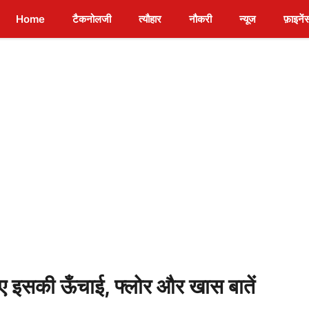
Home
टैकनोलजी
त्यौहार
नौकरी
न्यूज
फ़ाइनें
 इसकी ऊँचाई, फ्लोर और खास बातें