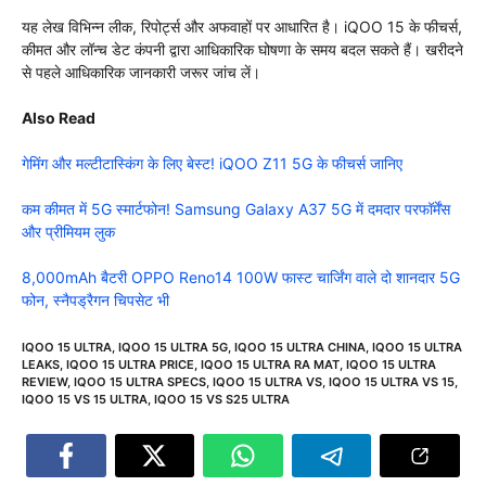
यह लेख विभिन्न लीक, रिपोर्ट्स और अफवाहों पर आधारित है। iQOO 15 के फीचर्स,
कीमत और लॉन्च डेट कंपनी द्वारा आधिकारिक घोषणा के समय बदल सकते हैं। खरीदने
से पहले आधिकारिक जानकारी जरूर जांच लें।
Also Read
गेमिंग और मल्टीटास्किंग के लिए बेस्ट! iQOO Z11 5G के फीचर्स जानिए
कम कीमत में 5G स्मार्टफोन! Samsung Galaxy A37 5G में दमदार परफॉर्मेंस
और प्रीमियम लुक
8,000mAh बैटरी OPPO Reno14 100W फास्ट चार्जिंग वाले दो शानदार 5G
फोन, स्नैपड्रैगन चिपसेट भी
IQOO 15 ULTRA
,
IQOO 15 ULTRA 5G
,
IQOO 15 ULTRA CHINA
,
IQOO 15 ULTRA
LEAKS
,
IQOO 15 ULTRA PRICE
,
IQOO 15 ULTRA RA MAT
,
IQOO 15 ULTRA
REVIEW
,
IQOO 15 ULTRA SPECS
,
IQOO 15 ULTRA VS
,
IQOO 15 ULTRA VS 15
,
IQOO 15 VS 15 ULTRA
,
IQOO 15 VS S25 ULTRA