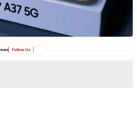
News
Follow Us