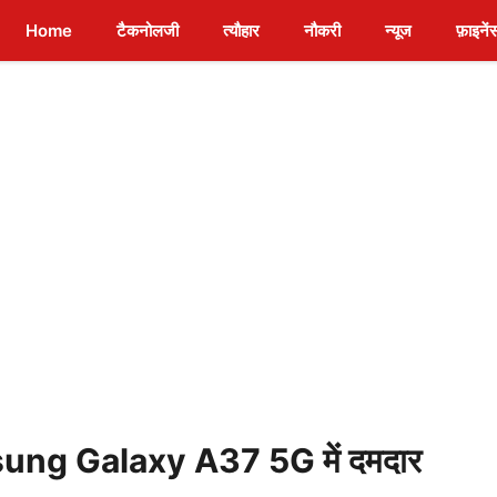
Home
टैकनोलजी
त्यौहार
नौकरी
न्यूज
फ़ाइनें
msung Galaxy A37 5G में दमदार