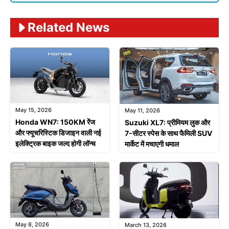
Related News
May 15, 2026
May 11, 2026
Honda WN7: 150KM रेंज
Suzuki XL7: प्रीमियम लुक और
और फ्यूचरिस्टिक डिजाइन वाली नई
7-सीटर स्पेस के साथ फैमिली SUV
इलेक्ट्रिक बाइक जल्द होगी लॉन्च
मार्केट में मचाएगी धमाल
May 8, 2026
March 13, 2026