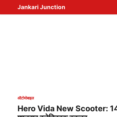
Skip
Jankari Junction
to
content
ऑटोमोबाइल
Hero Vida New Scooter: 140K