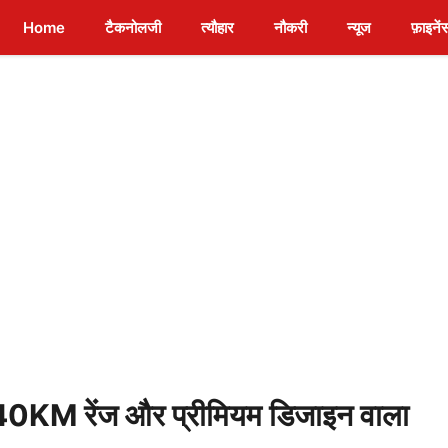
Home
टैकनोलजी
त्यौहार
नौकरी
न्यूज
फ़ाइनें
M रेंज और प्रीमियम डिजाइन वाला