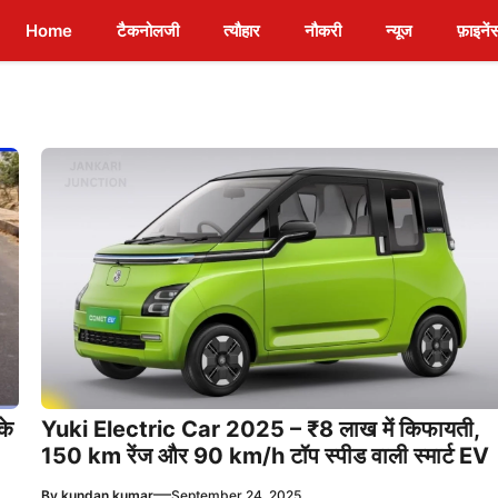
Home
टैकनोलजी
त्यौहार
नौकरी
न्यूज
फ़ाइनें
के
Yuki Electric Car 2025 – ₹8 लाख में किफायती,
150 km रेंज और 90 km/h टॉप स्पीड वाली स्मार्ट EV
—
By
kundan kumar
September 24, 2025