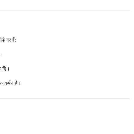
े गए हैं:
ज।
 में)।
 आकर्षण है।