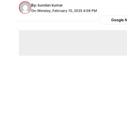
By:
kundan kumar
On: Monday, February 10, 2025 4:08 PM
Google 