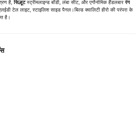
्रण है,
सिल्हूट
स्ट्रीमलाइन्ड बॉडी, लंबा सीट, और एर्गोनोमिक हैंडलबार
रंग
एलईडी टेल लाइट, स्टाइलिश साइड पैनल।बिल्ड क्वालिटी हीरो की परंपरा के
्त है।
ंस