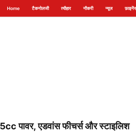
Home
टैकनोलजी
त्यौहार
नौकरी
न्यूज
फ़ाइनें
 पावर, एडवांस फीचर्स और स्टाइलिश