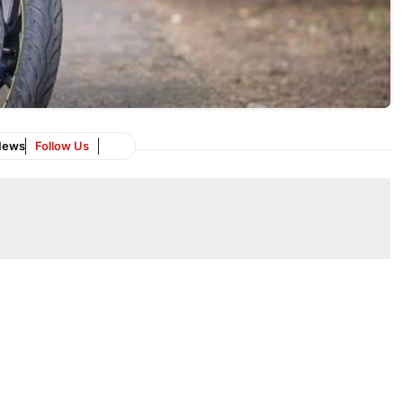
News
Follow Us