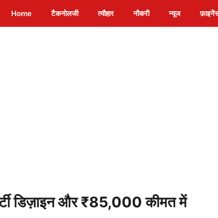
Home
टैकनोलजी
त्यौहार
नौकरी
न्यूज
फ़ाइनें
र्टी डिज़ाइन और ₹85,000 कीमत में