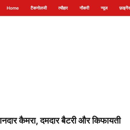
Home
टैकनोलजी
त्यौहार
नौकरी
न्यूज
फ़ाइनें
र कैमरा, दमदार बैटरी और किफायती