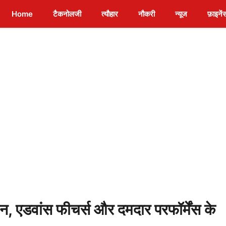
Home
टैकनोलजी
त्यौहार
नौकरी
न्यूज
फ़ाइनें
डवांस फीचर्स और दमदार परफॉर्मेंस के