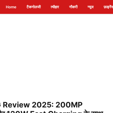
Home
टैकनोलजी
त्यौहार
नौकरी
न्यूज
फ़ाइनें
5G Review 2025: 200MP