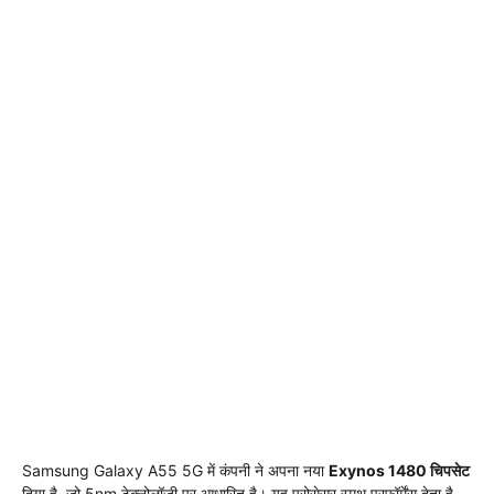
Samsung Galaxy A55 5G में कंपनी ने अपना नया
Exynos 1480 चिपसेट
दिया है, जो 5nm टेक्नोलॉजी पर आधारित है। यह प्रोसेसर स्मूथ परफॉर्मेंस देता है