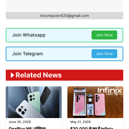
rkcomputer625@gmail.com
Join Whatsapp
Join Now
Join Telegram
Join Now
Related News
June 30, 2026
May 21, 2026
OnePlus N6: प्रीमियम
₹20,000 से कम में Infinix