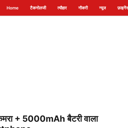
Home
टैकनोलजी
त्यौहार
नौकरी
न्यूज
फ़ाइनें
मरा + 5000mAh बैटरी वाला