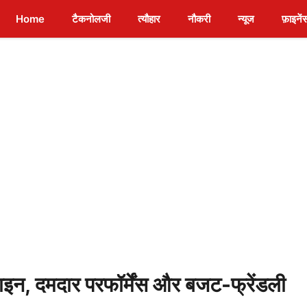
Home
टैकनोलजी
त्यौहार
नौकरी
न्यूज
फ़ाइनें
 दमदार परफॉर्मेंस और बजट-फ्रेंडली