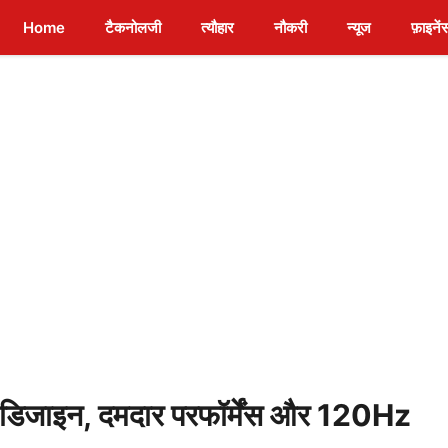
Home
टैकनोलजी
त्यौहार
नौकरी
न्यूज
फ़ाइनें
जाइन, दमदार परफॉर्मेंस और 120Hz