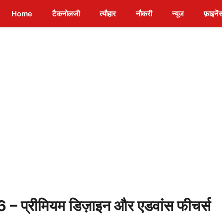
Home
टैकनोलजी
त्यौहार
नौकरी
न्यूज
फ़ाइनें
– प्रीमियम डिज़ाइन और एडवांस फीचर्स