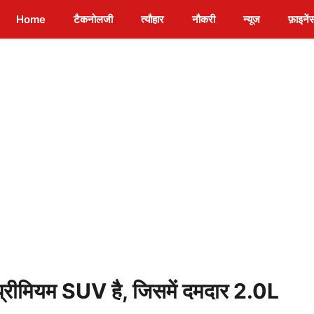
Home
टैकनोलजी
त्यौहार
नौकरी
न्यूज
फ़ाइनें
मियम SUV है, जिसमें दमदार 2.0L