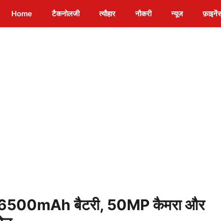
Home
टैकनोलजी
त्यौहार
नौकरी
न्यूज
फ़ाइनें
 6500mAh बैटरी, 50MP कैमरा और