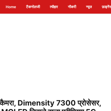
Home
टैकनोलजी
त्यौहार
नौकरी
न्यूज
फ़ाइनें
मरा, Dimensity 7300 प्रोसेसर,