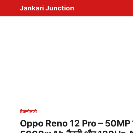
Skip
Jankari Junction
to
content
टैकनोलजी
Oppo Reno 12 Pro – 50MP कै