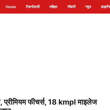
Home
टैकनोलजी
त्यौहार
नौकरी
न्यूज
फ़ाइनें
 प्रीमियम फीचर्स, 18 kmpl माइलेज