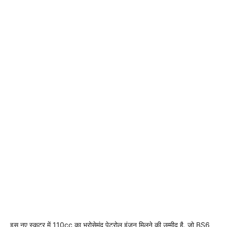
इस नए स्कूटर में 110cc का भरोसेमंद पेट्रोल इंजन मिलने की उम्मीद है, जो BS6