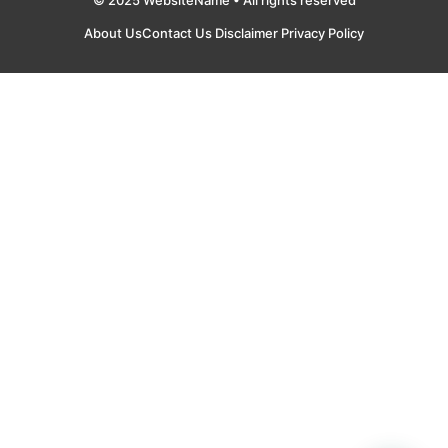
© 2025 WebsiteName • All rights reserved
About Us
Contact Us
Disclaimer
Privacy Policy