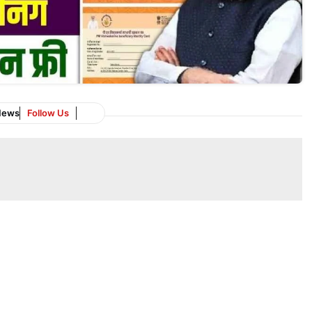
News
Follow Us