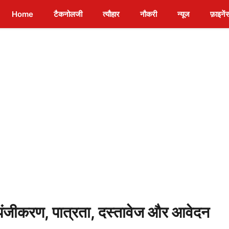
Home
टैकनोलजी
त्यौहार
नौकरी
न्यूज
फ़ाइनें
ंजीकरण, पात्रता, दस्तावेज और आवेदन