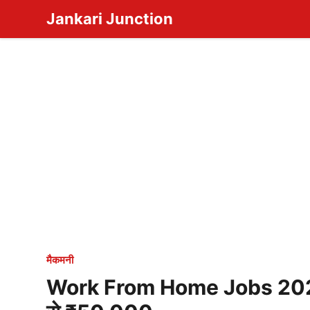
Skip
Jankari Junction
to
content
मैकमनी
Work From Home Jobs 2025 –