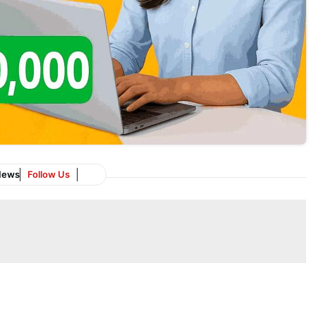
News
Follow Us