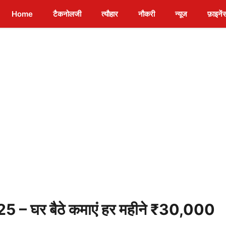
Home
टैकनोलजी
त्यौहार
नौकरी
न्यूज
फ़ाइनें
 घर बैठे कमाएं हर महीने ₹30,000