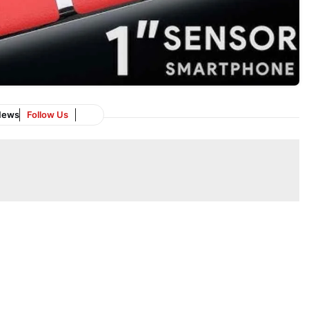
News
Follow Us