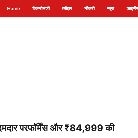
Home
टैकनोलजी
त्यौहार
नौकरी
न्यूज
फ़ाइनें
मदार परफॉर्मेंस और ₹84,999 की