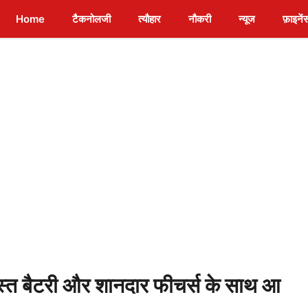
Home
टैकनोलजी
त्यौहार
नौकरी
न्यूज
फ़ाइनें
त बैटरी और शानदार फीचर्स के साथ आ