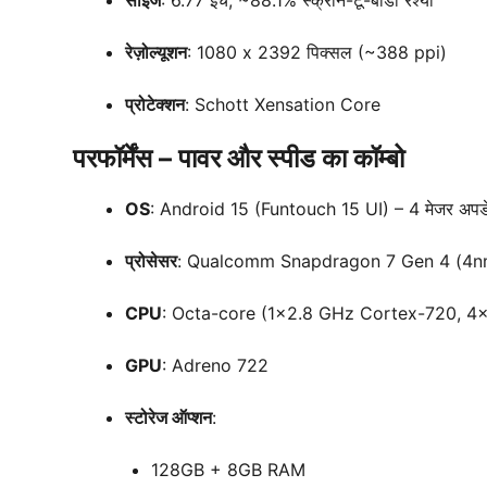
साइज
: 6.77 इंच, ~88.1% स्क्रीन-टू-बॉडी रेश्यो
रेज़ोल्यूशन
: 1080 x 2392 पिक्सल (~388 ppi)
प्रोटेक्शन
: Schott Xensation Core
परफॉर्मेंस – पावर और स्पीड का कॉम्बो
OS
: Android 15 (Funtouch 15 UI) – 4 मेजर अपडे
प्रोसेसर
: Qualcomm Snapdragon 7 Gen 4 (4n
CPU
: Octa-core (1×2.8 GHz Cortex-720, 4
GPU
: Adreno 722
स्टोरेज ऑप्शन
:
128GB + 8GB RAM