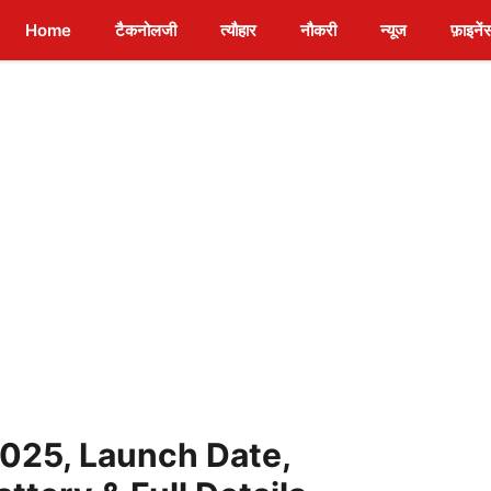
Home
टैकनोलजी
त्यौहार
नौकरी
न्यूज
फ़ाइनें
 2025, Launch Date,