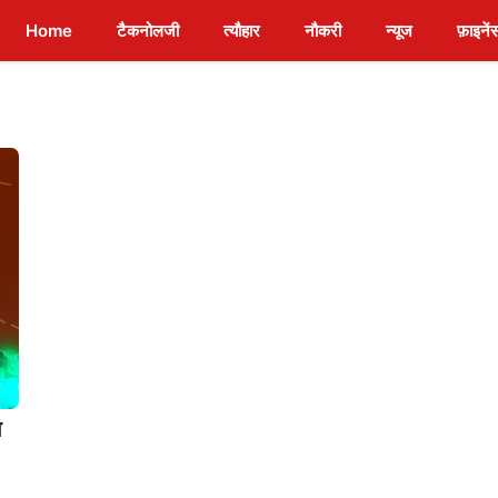
Home
टैकनोलजी
त्यौहार
नौकरी
न्यूज
फ़ाइनें
ा