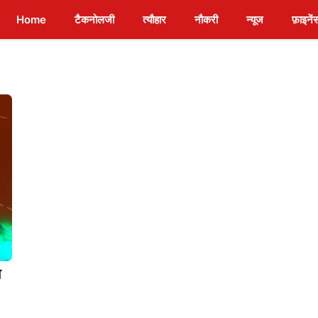
Home
टैकनोलजी
त्यौहार
नौकरी
न्यूज
फ़ाइनें
ा