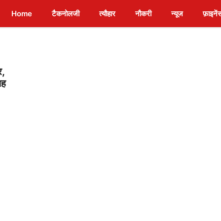
Home
टैकनोलजी
त्यौहार
नौकरी
न्यूज
फ़ाइनें
र,
यह