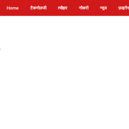
Home
टैकनोलजी
त्यौहार
नौकरी
न्यूज
फ़ाइनें
5