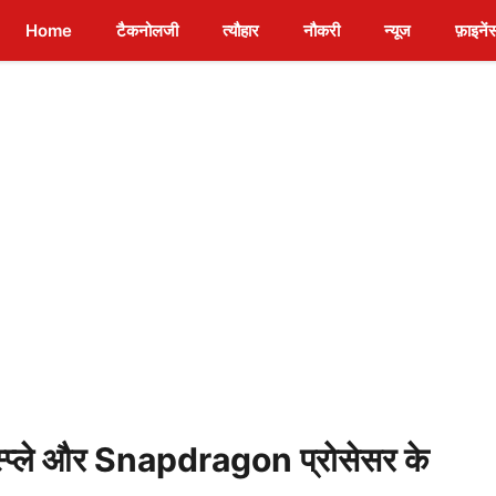
Home
टैकनोलजी
त्यौहार
नौकरी
न्यूज
फ़ाइनें
प्ले और Snapdragon प्रोसेसर के