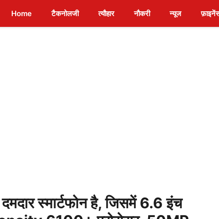
Home
टैकनोलजी
त्यौहार
नौकरी
न्यूज
फ़ाइनें
ार स्मार्टफोन है, जिसमें 6.6 इंच