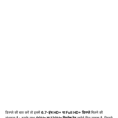
डिस्प्ले की बात करें तो इसमें
6.7-इंच HD+ या Full HD+ डिस्प्ले
मिलने की
संभावना है। इसके साथ
90Hz या 120Hz रिफ्रेश रेट
सपोर्ट मिल सकता है, जिससे