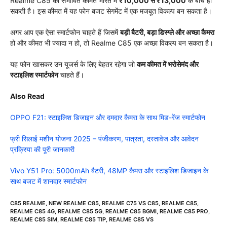
Realme C85 की संभावित कीमत भारत में
₹10,000 से ₹13,000
के बीच हो
सकती है। इस कीमत में यह फोन बजट सेगमेंट में एक मजबूत विकल्प बन सकता है।
अगर आप एक ऐसा स्मार्टफोन चाहते हैं जिसमें
बड़ी बैटरी, बड़ा डिस्प्ले और अच्छा कैमरा
हो और कीमत भी ज्यादा न हो, तो Realme C85 एक अच्छा विकल्प बन सकता है।
यह फोन खासकर उन यूजर्स के लिए बेहतर रहेगा जो
कम कीमत में भरोसेमंद और
स्टाइलिश स्मार्टफोन
चाहते हैं।
Also Read
OPPO F21: स्टाइलिश डिजाइन और दमदार कैमरा के साथ मिड-रेंज स्मार्टफोन
फ्री सिलाई मशीन योजना 2025 – पंजीकरण, पात्रता, दस्तावेज और आवेदन
प्रक्रिया की पूरी जानकारी
Vivo Y51 Pro: 5000mAh बैटरी, 48MP कैमरा और स्टाइलिश डिजाइन के
साथ बजट में शानदार स्मार्टफोन
C85 REALME
,
NEW REALME C85
,
REALME C75 VS C85
,
REALME C85
,
REALME C85 4G
,
REALME C85 5G
,
REALME C85 BGMI
,
REALME C85 PRO
,
REALME C85 SIM
,
REALME C85 TIP
,
REALME C85 VS