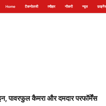
Home
टैकनोलजी
त्यौहार
नौकरी
न्यूज
फ़ाइनें
 पावरफुल कैमरा और दमदार परफॉर्मेंस