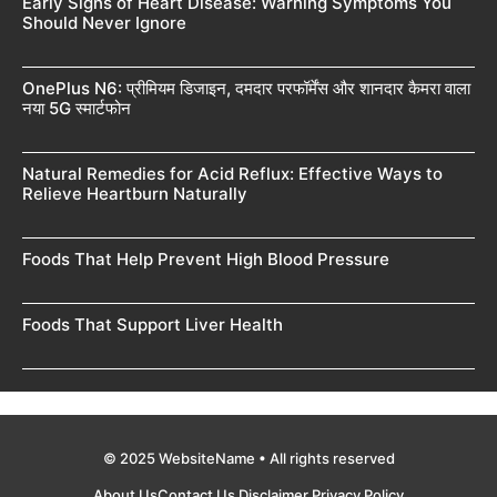
Early Signs of Heart Disease: Warning Symptoms You
Should Never Ignore
OnePlus N6: प्रीमियम डिजाइन, दमदार परफॉर्मेंस और शानदार कैमरा वाला
नया 5G स्मार्टफोन
Natural Remedies for Acid Reflux: Effective Ways to
Relieve Heartburn Naturally
Foods That Help Prevent High Blood Pressure
Foods That Support Liver Health
© 2025 WebsiteName • All rights reserved
About Us
Contact Us
Disclaimer
Privacy Policy