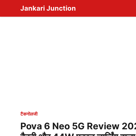
Skip
Jankari Junction
to
content
टैकनोलजी
Pova 6 Neo 5G Review 20