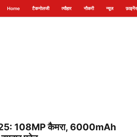
Home
टैकनोलजी
त्यौहार
नौकरी
न्यूज
फ़ाइनें
25: 108MP कैमरा, 6000mAh