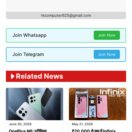
rkcomputer625@gmail.com
Join Whatsapp
Join Now
Join Telegram
Join Now
Related News
June 30, 2026
May 21, 2026
OnePlus N6: प्रीमियम
₹20,000 से कम में Infinix