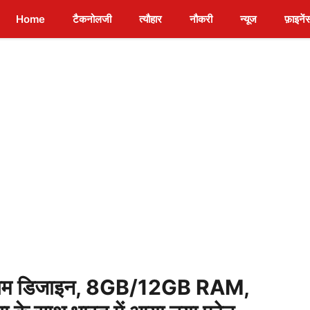
Home
टैकनोलजी
त्यौहार
नौकरी
न्यूज
फ़ाइनें
ियम डिजाइन, 8GB/12GB RAM,