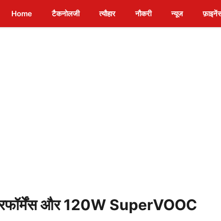
Home
टैकनोलजी
त्यौहार
नौकरी
न्यूज
फ़ाइनें
रफॉर्मेंस और 120W SuperVOOC