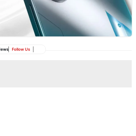
News
Follow Us