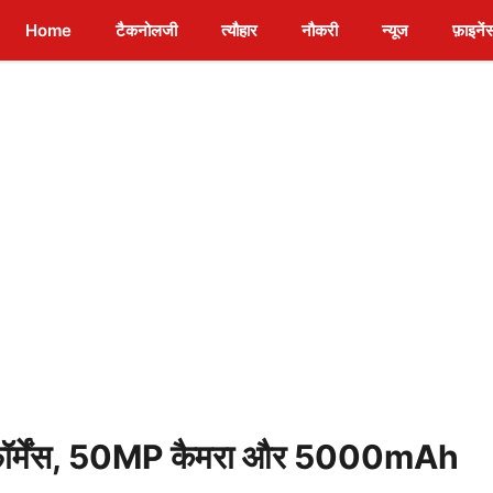
Home
टैकनोलजी
त्यौहार
नौकरी
न्यूज
फ़ाइनें
ॉर्मेंस, 50MP कैमरा और 5000mAh