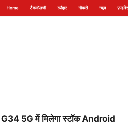
Home
टैकनोलजी
त्यौहार
नौकरी
न्यूज
फ़ाइनें
G34 5G में मिलेगा स्टॉक Android