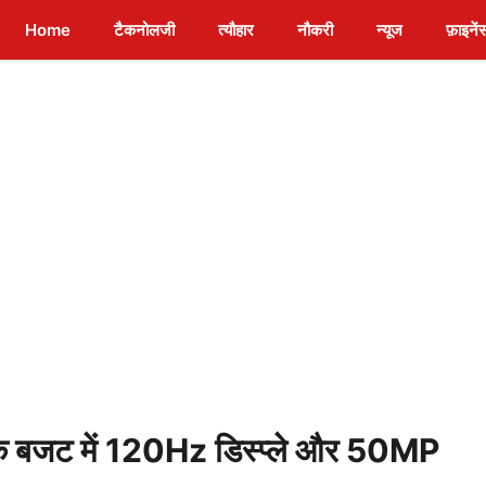
Home
टैकनोलजी
त्यौहार
नौकरी
न्यूज
फ़ाइनें
बजट में 120Hz डिस्प्ले और 50MP