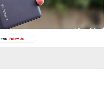
News
Follow Us