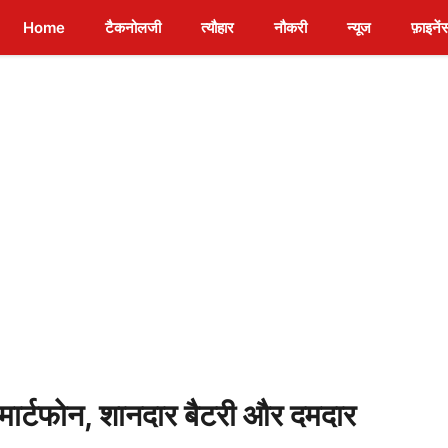
Home
टैकनोलजी
त्यौहार
नौकरी
न्यूज
फ़ाइनें
र्टफोन, शानदार बैटरी और दमदार