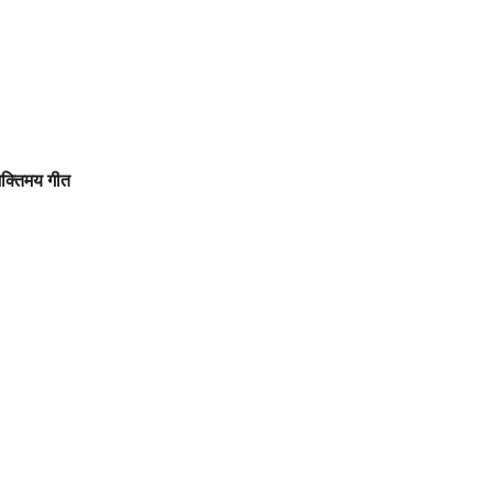
्तिमय गीत