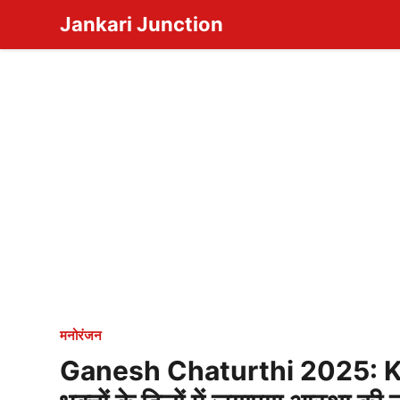
Skip
Jankari Junction
to
content
मनोरंजन
Ganesh Chaturthi 2025: Khe