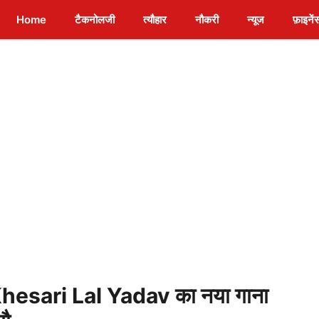
Home
टैकनोलजी
त्यौहार
नौकरी
न्यूज
फ़ाइनें
sari Lal Yadav का नया गाना