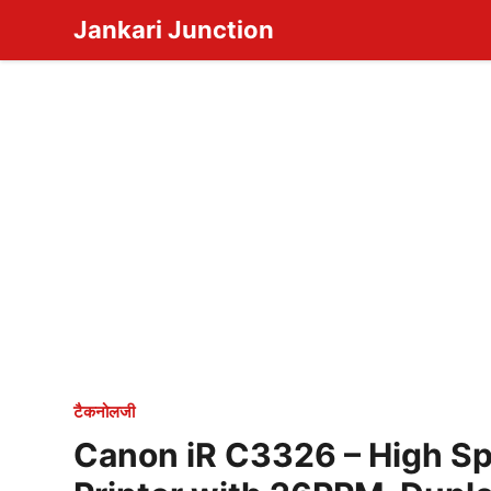
Skip
Jankari Junction
to
content
टैकनोलजी
Canon iR C3326 – High Sp