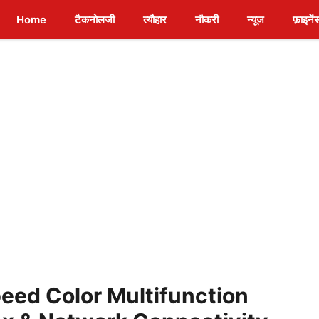
Home
टैकनोलजी
त्यौहार
नौकरी
न्यूज
फ़ाइनें
eed Color Multifunction