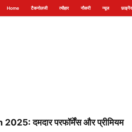
Home
टैकनोलजी
त्यौहार
नौकरी
न्यूज
फ़ाइनें
5: दमदार परफॉर्मेंस और प्रीमियम