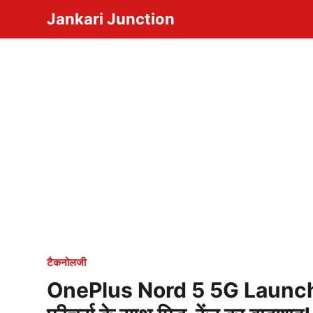
Skip
Jankari Junction
to
content
टैकनोलजी
OnePlus Nord 5 5G Launch 202