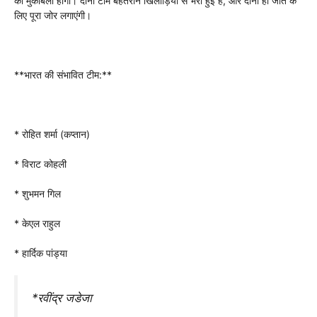
का मुकाबला होगा। दोनों टीमें बेहतरीन खिलाड़ियों से भरी हुई हैं, और दोनों ही जीत के
लिए पूरा जोर लगाएंगी।
**भारत की संभावित टीम:**
* रोहित शर्मा (कप्तान)
* विराट कोहली
* शुभमन गिल
* केएल राहुल
* हार्दिक पांड्या
*
र
वींद्र जडेजा