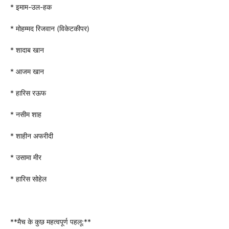
* इमाम-उल-हक
* मोहम्मद रिजवान (विकेटकीपर)
* शादाब खान
* आजम खान
* हारिस रऊफ
* नसीम शाह
* शाहीन अफरीदी
* उसामा मीर
* हारिस सोहेल
**मैच के कुछ महत्वपूर्ण पहलू:**